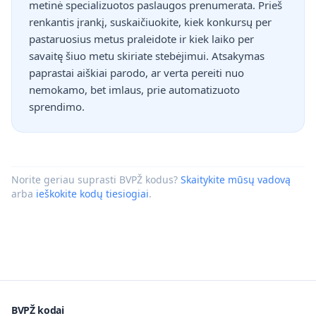
metinė specializuotos paslaugos prenumerata. Prieš
renkantis įrankį, suskaičiuokite, kiek konkursų per
pastaruosius metus praleidote ir kiek laiko per
savaitę šiuo metu skiriate stebėjimui. Atsakymas
paprastai aiškiai parodo, ar verta pereiti nuo
nemokamo, bet imlaus, prie automatizuoto
sprendimo.
Norite geriau suprasti BVPŽ kodus?
Skaitykite mūsų vadovą
arba
ieškokite kodų tiesiogiai
.
BVPŽ kodai