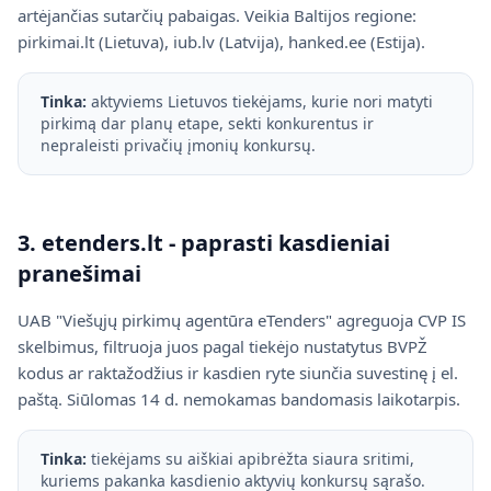
artėjančias sutarčių pabaigas. Veikia Baltijos regione:
pirkimai.lt (Lietuva), iub.lv (Latvija), hanked.ee (Estija).
Tinka:
aktyviems Lietuvos tiekėjams, kurie nori matyti
pirkimą dar planų etape, sekti konkurentus ir
nepraleisti privačių įmonių konkursų.
3. etenders.lt - paprasti kasdieniai
pranešimai
UAB "Viešųjų pirkimų agentūra eTenders" agreguoja CVP IS
skelbimus, filtruoja juos pagal tiekėjo nustatytus BVPŽ
kodus ar raktažodžius ir kasdien ryte siunčia suvestinę į el.
paštą. Siūlomas 14 d. nemokamas bandomasis laikotarpis.
Tinka:
tiekėjams su aiškiai apibrėžta siaura sritimi,
kuriems pakanka kasdienio aktyvių konkursų sąrašo.