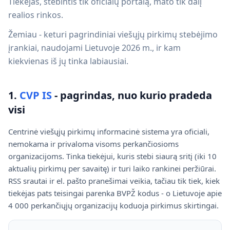
Tiekėjas, stebintis tik oficialų portalą, mato tik dalį
realios rinkos.
Žemiau - keturi pagrindiniai viešųjų pirkimų stebėjimo
įrankiai, naudojami Lietuvoje 2026 m., ir kam
kiekvienas iš jų tinka labiausiai.
1.
CVP IS
- pagrindas, nuo kurio pradeda
visi
Centrinė viešųjų pirkimų informacinė sistema yra oficiali,
nemokama ir privaloma visoms perkančiosioms
organizacijoms. Tinka tiekėjui, kuris stebi siaurą sritį (iki 10
aktualių pirkimų per savaitę) ir turi laiko rankinei peržiūrai.
RSS srautai ir el. pašto pranešimai veikia, tačiau tik tiek, kiek
tiekėjas pats teisingai parenka BVPŽ kodus - o Lietuvoje apie
4 000 perkančiųjų organizacijų koduoja pirkimus skirtingai.