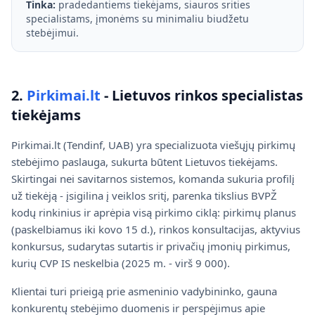
Tinka:
pradedantiems tiekėjams, siauros srities
specialistams, įmonėms su minimaliu biudžetu
stebėjimui.
2.
Pirkimai.lt
- Lietuvos rinkos specialistas
tiekėjams
Pirkimai.lt (Tendinf, UAB) yra specializuota viešųjų pirkimų
stebėjimo paslauga, sukurta būtent Lietuvos tiekėjams.
Skirtingai nei savitarnos sistemos, komanda sukuria profilį
už tiekėją - įsigilina į veiklos sritį, parenka tikslius BVPŽ
kodų rinkinius ir aprėpia visą pirkimo ciklą: pirkimų planus
(paskelbiamus iki kovo 15 d.), rinkos konsultacijas, aktyvius
konkursus, sudarytas sutartis ir privačių įmonių pirkimus,
kurių CVP IS neskelbia (2025 m. - virš 9 000).
Klientai turi prieigą prie asmeninio vadybininko, gauna
konkurentų stebėjimo duomenis ir perspėjimus apie