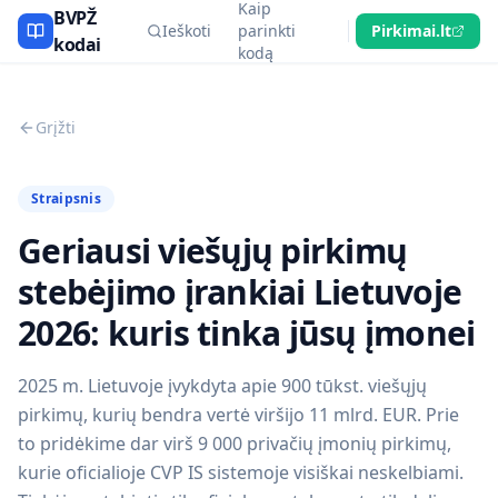
Kaip
BVPŽ
Ieškoti
parinkti
Pirkimai.lt
kodai
kodą
Grįžti
Straipsnis
Geriausi viešųjų pirkimų
stebėjimo įrankiai Lietuvoje
2026: kuris tinka jūsų įmonei
2025 m. Lietuvoje įvykdyta apie 900 tūkst. viešųjų
pirkimų, kurių bendra vertė viršijo 11 mlrd. EUR. Prie
to pridėkime dar virš 9 000 privačių įmonių pirkimų,
kurie oficialioje CVP IS sistemoje visiškai neskelbiami.