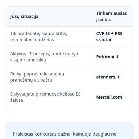
Tinkamiausias
Jūsų situacija
įrankis
Tik pradedate, siaura sritis,
CVP IS + RSS
minimalus biudžetas
srautai
Aktyvus LT tiekėjas, norite matyti
Pirkimai.lt
visą pirkimo ciklą
Reikia paprastų kasdienių
etenders.lt
pranešimų el. paštu
Dalyvaujate pirkimuose keliose ES
Mercell.com
šalyse
Praleistas konkursas dažnai kainuoja daugiau nei