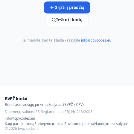
Grįžti į pradžią
Ieškoti kodų
Jei manote, kad tai klaida - rašykite
info@cpvcodes.eu
BVPŽ kodai
Bendrasis viešųjų pirkimų žodynas (BVPŽ / CPV)
Duomenų šaltinis: ES Reglamentas (EB) Nr. 213/2008
info@cpvcodes.eu
Kaip parinkti kodą
Stebėjimo įrankiai
Privatumo politika
Naudojimosi sąlygos
©
2026
bvpzkodai.lt