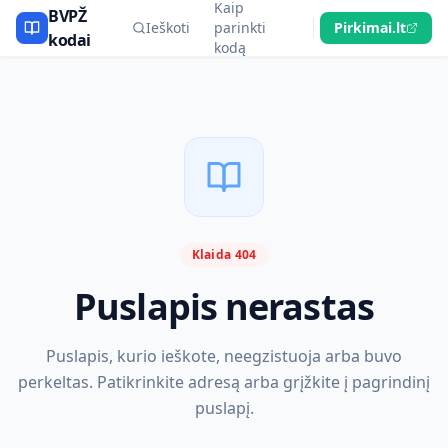
Kaip
BVPŽ
Ieškoti
parinkti
Pirkimai.lt
kodai
kodą
Klaida 404
Puslapis nerastas
Puslapis, kurio ieškote, neegzistuoja arba buvo
perkeltas. Patikrinkite adresą arba grįžkite į pagrindinį
puslapį.