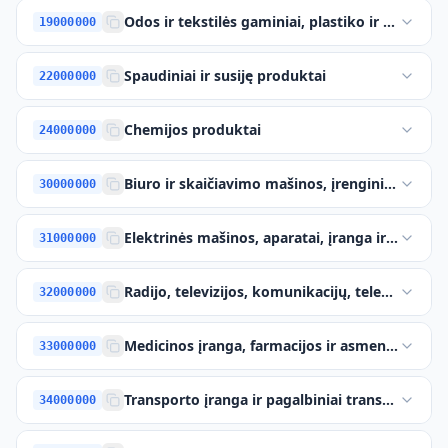
Odos ir tekstilės gaminiai, plastiko ir gumos 
19000000
Spaudiniai ir susiję produktai
22000000
Chemijos produktai
24000000
Biuro ir skaičiavimo mašinos, įrenginiai ir re
30000000
Elektrinės mašinos, aparatai, įranga ir reikme
31000000
Radijo, televizijos, komunikacijų, telekomunikac
32000000
Medicinos įranga, farmacijos ir asmens higien
33000000
Transporto įranga ir pagalbiniai transportavi
34000000