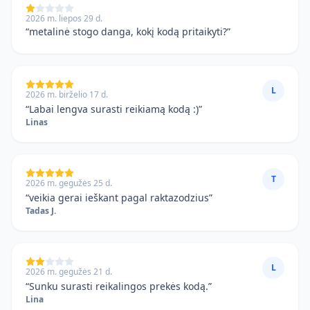
2026 m. liepos 29 d.
“
metalinė stogo danga, kokį kodą pritaikyti?
”
L
2026 m. birželio 17 d.
“
Labai lengva surasti reikiamą kodą :)
”
Linas
T
2026 m. gegužės 25 d.
“
veikia gerai ieškant pagal raktazodzius
”
Tadas J.
L
2026 m. gegužės 21 d.
“
Sunku surasti reikalingos prekės kodą.
”
Lina