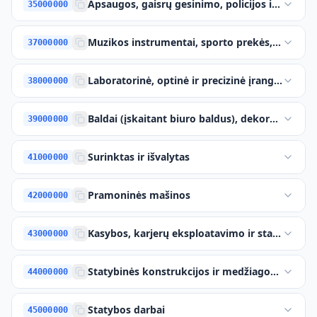
Apsaugos, gaisrų gesinimo, policijos ir gynybos
35000000
Muzikos instrumentai, sporto prekės, žaidimai, 
37000000
Laboratorinė, optinė ir precizinė įranga (išskyr
38000000
Baldai (įskaitant biuro baldus), dekoratyviniai p
39000000
Surinktas ir išvalytas
41000000
Pramoninės mašinos
42000000
Kasybos, karjerų eksploatavimo ir statybos maš
43000000
Statybinės konstrukcijos ir medžiagos; pagalbin
44000000
Statybos darbai
45000000