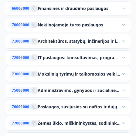
Finansinės ir draudimo paslaugos
66000000
Nekilnojamojo turto paslaugos
70000000
Architektūros, statybų, inžinerijos ir inspekt
71000000
IT paslaugos: konsultavimas, programinės įra
72000000
Mokslinių tyrimų ir taikomosios veiklos paslau
73000000
Administravimo, gynybos ir socialinės apsaug
75000000
Paslaugos, susijusios su naftos ir dujų pramon
76000000
Žemės ūkio, miškininkystės, sodininkystės, ak
77000000