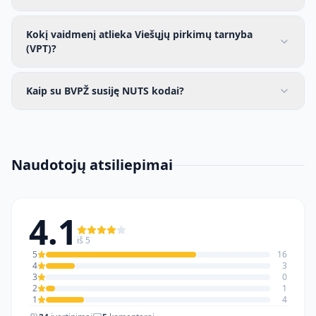
Kokį vaidmenį atlieka Viešųjų pirkimų tarnyba
(VPT)?
Kaip su BVPŽ susiję NUTS kodai?
Naudotojų atsiliepimai
4.1
iš 5
5
16
4
3
3
0
2
1
1
4