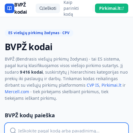
Kaip
BVPŽ
Ieškoti
parinkti
Pirkimai.lt
kodai
kodą
ES viešųjų pirkimų žodynas · CPV
BVPŽ kodai
BVPŽ (Bendrasis viešųjų pirkimų žodynas) - tai ES sistema,
pagal kurią klasifikuojamos visos viešojo pirkimo sutartys. Jį
sudaro
9 416 kodai
, suskirstytų į hierarchines kategorijas nuo
prekių iki paslaugų ir darbų. Tinkamas kodas reikalingas
dirbant su viešųjų pirkimų platformomis
CVP IS
,
Pirkimai.lt
ir
Mercell.com
- tiek pirkėjams skelbiant pirkimus, tiek
tiekėjams ieškant pirkimų.
BVPŽ kodų paieška