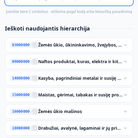
Įveskite bent 2 simbolius - ieškoma pagal kodą arba lietuvišką pavadinimą
Ieškoti naudojantis hierarchija
Žemės ūkio, ūkininkavimo, žvejybos, miškinink
03000000
Naftos produktai, kuras, elektra ir kiti energijo
09000000
Kasyba, pagrindiniai metalai ir susiję produkta
14000000
Maistas, gėrimai, tabakas ir susiję produktai
15000000
Žemės ūkio mašinos
16000000
Drabužiai, avalynė, lagaminai ir jų priedai
18000000