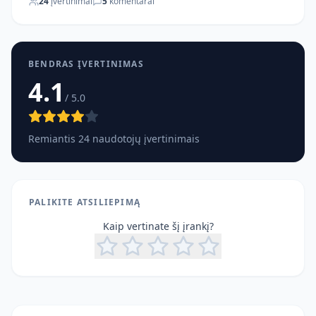
24
įvertinimai
5
komentarai
BENDRAS ĮVERTINIMAS
4.1
/ 5.0
Remiantis
24
naudotojų įvertinimais
PALIKITE ATSILIEPIMĄ
Kaip vertinate šį įrankį?