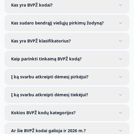
Kas yra BVPŽ kodai?
Kas sudaro bendrąjį viešųjų pirkimų žodyną?
Kas yra BVPŽ klasifikatorius?
Kaip parinkti tinkamą BVPŽ kodą?
Į ką svarbu atkreipti dėmesį pirkėjui?
Į ką svarbu atkreipti dėmesį tiekėjui?
Kokios BVPŽ kodų kategorijos?
Ar šie BVPŽ kodai galioja ir 2026 m.?