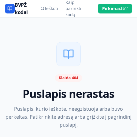
Kaip
BVPŽ
Ieškoti
parinkti
Pirkimai.lt
kodai
kodą
Klaida 404
Puslapis nerastas
Puslapis, kurio ieškote, neegzistuoja arba buvo
perkeltas. Patikrinkite adresą arba grįžkite į pagrindinį
puslapį.