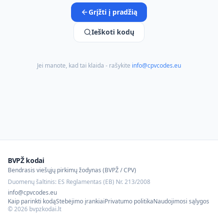
Grįžti į pradžią
Ieškoti kodų
Jei manote, kad tai klaida - rašykite
info@cpvcodes.eu
BVPŽ kodai
Bendrasis viešųjų pirkimų žodynas (BVPŽ / CPV)
Duomenų šaltinis: ES Reglamentas (EB) Nr. 213/2008
info@cpvcodes.eu
Kaip parinkti kodą
Stebėjimo įrankiai
Privatumo politika
Naudojimosi sąlygos
©
2026
bvpzkodai.lt