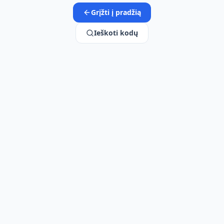
Grįžti į pradžią
Ieškoti kodų