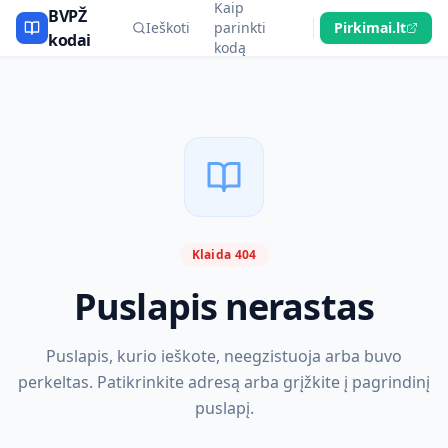
Kaip
BVPŽ
Ieškoti
parinkti
Pirkimai.lt
kodai
kodą
Klaida 404
Puslapis nerastas
Puslapis, kurio ieškote, neegzistuoja arba buvo
perkeltas. Patikrinkite adresą arba grįžkite į pagrindinį
puslapį.