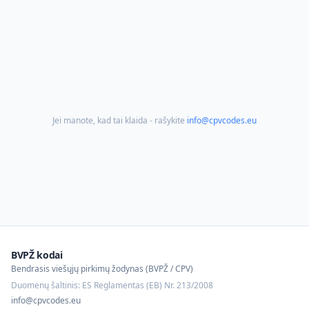
Jei manote, kad tai klaida - rašykite
info@cpvcodes.eu
BVPŽ kodai
Bendrasis viešųjų pirkimų žodynas (BVPŽ / CPV)
Duomenų šaltinis: ES Reglamentas (EB) Nr. 213/2008
info@cpvcodes.eu