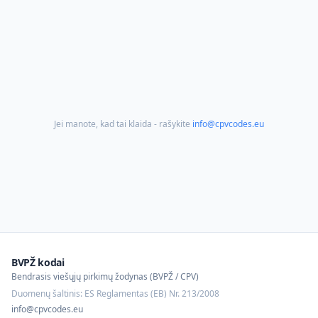
Jei manote, kad tai klaida - rašykite
info@cpvcodes.eu
BVPŽ kodai
Bendrasis viešųjų pirkimų žodynas (BVPŽ / CPV)
Duomenų šaltinis: ES Reglamentas (EB) Nr. 213/2008
info@cpvcodes.eu