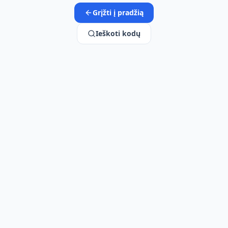
Grįžti į pradžią
Ieškoti kodų