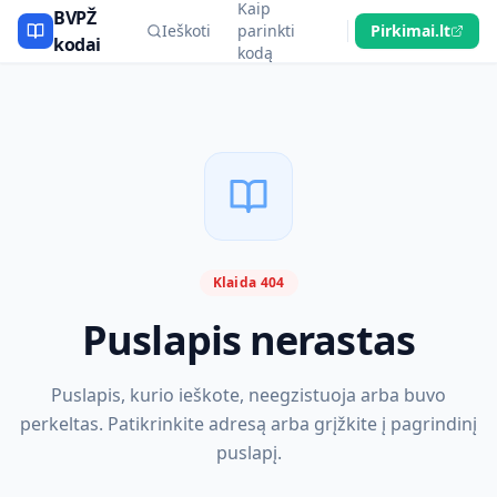
Kaip
BVPŽ
Ieškoti
parinkti
Pirkimai.lt
kodai
kodą
Klaida 404
Puslapis nerastas
Puslapis, kurio ieškote, neegzistuoja arba buvo
perkeltas. Patikrinkite adresą arba grįžkite į pagrindinį
puslapį.