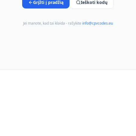
Grįžti į pradžią
Ieškoti kodų
Jei manote, kad tai klaida - rašykite
info@cpvcodes.eu