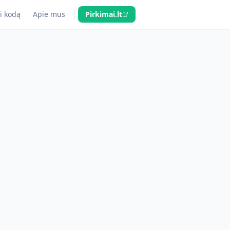
i kodą
Apie mus
Pirkimai.lt