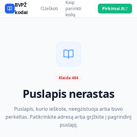
Kaip
BVPŽ
Ieškoti
parinkti
Pirkimai.lt
kodai
kodą
Klaida 404
Puslapis nerastas
Puslapis, kurio ieškote, neegzistuoja arba buvo
perkeltas. Patikrinkite adresą arba grįžkite į pagrindinį
puslapį.