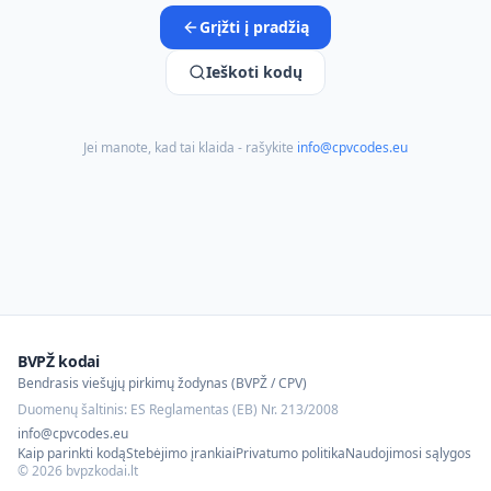
Grįžti į pradžią
Ieškoti kodų
Jei manote, kad tai klaida - rašykite
info@cpvcodes.eu
BVPŽ kodai
Bendrasis viešųjų pirkimų žodynas (BVPŽ / CPV)
Duomenų šaltinis: ES Reglamentas (EB) Nr. 213/2008
info@cpvcodes.eu
Kaip parinkti kodą
Stebėjimo įrankiai
Privatumo politika
Naudojimosi sąlygos
©
2026
bvpzkodai.lt