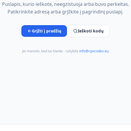
Puslapis, kurio ieškote, neegzistuoja arba buvo perkeltas.
Patikrinkite adresą arba grįžkite į pagrindinį puslapį.
Grįžti į pradžią
Ieškoti kodų
Jei manote, kad tai klaida - rašykite
info@cpvcodes.eu