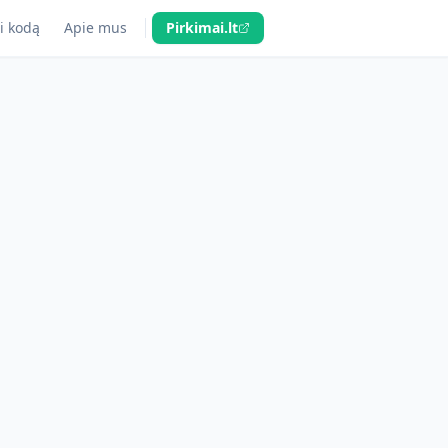
i kodą
Apie mus
Pirkimai.lt