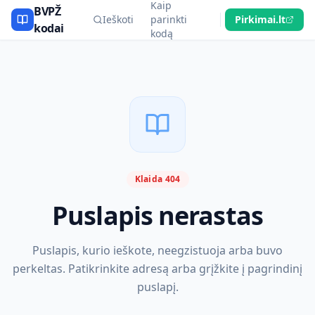
Kaip
BVPŽ
Ieškoti
parinkti
Pirkimai.lt
kodai
kodą
Klaida 404
Puslapis nerastas
Puslapis, kurio ieškote, neegzistuoja arba buvo
perkeltas. Patikrinkite adresą arba grįžkite į pagrindinį
puslapį.