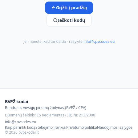
Grįžti į pradžią
Ieškoti kodų
Jei manote, kad tai klaida - rašykite
info@cpvcodes.eu
BVPŽ kodai
Bendrasis viešųjų pirkimų žodynas (BVPŽ / CPV)
Duomenų šaltinis: ES Reglamentas (EB) Nr. 213/2008
info@cpvcodes.eu
Kaip parinkti kodą
Stebėjimo įrankiai
Privatumo politika
Naudojimosi sąlygos
©
2026
bvpzkodai.lt