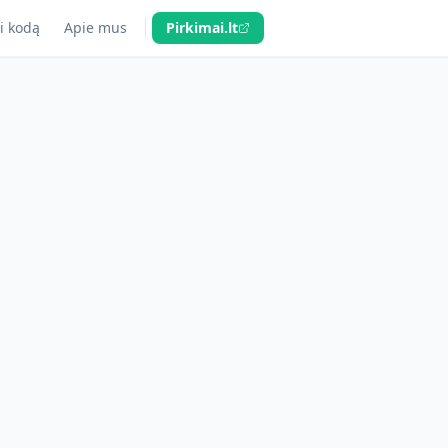
i kodą
Apie mus
Pirkimai.lt