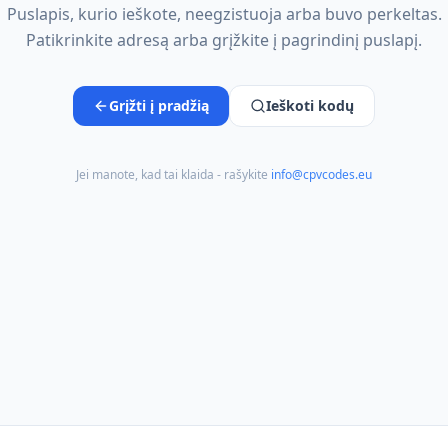
Puslapis, kurio ieškote, neegzistuoja arba buvo perkeltas.
Patikrinkite adresą arba grįžkite į pagrindinį puslapį.
Grįžti į pradžią
Ieškoti kodų
Jei manote, kad tai klaida - rašykite
info@cpvcodes.eu