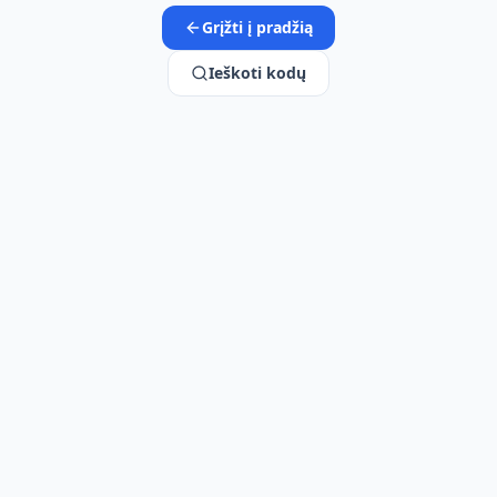
Grįžti į pradžią
Ieškoti kodų