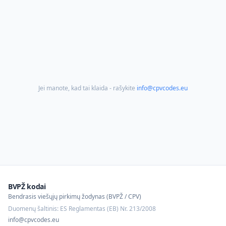
Jei manote, kad tai klaida - rašykite
info@cpvcodes.eu
BVPŽ kodai
Bendrasis viešųjų pirkimų žodynas (BVPŽ / CPV)
Duomenų šaltinis: ES Reglamentas (EB) Nr. 213/2008
info@cpvcodes.eu