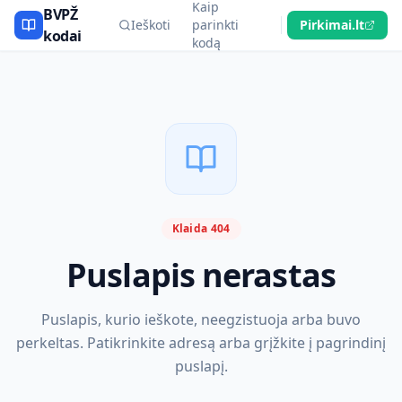
Kaip
BVPŽ
Ieškoti
parinkti
Pirkimai.lt
kodai
kodą
Klaida 404
Puslapis nerastas
Puslapis, kurio ieškote, neegzistuoja arba buvo
perkeltas. Patikrinkite adresą arba grįžkite į pagrindinį
puslapį.