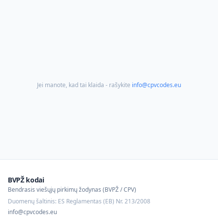
Jei manote, kad tai klaida - rašykite
info@cpvcodes.eu
BVPŽ kodai
Bendrasis viešųjų pirkimų žodynas (BVPŽ / CPV)
Duomenų šaltinis: ES Reglamentas (EB) Nr. 213/2008
info@cpvcodes.eu