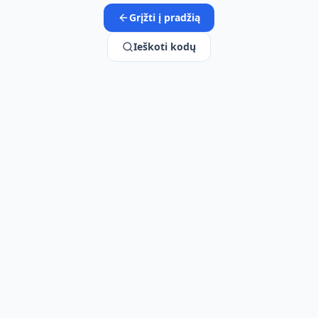
Grįžti į pradžią
Ieškoti kodų