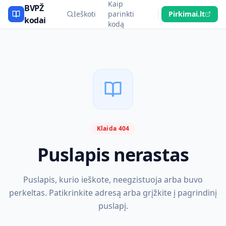
Kaip
BVPŽ
Ieškoti
parinkti
Pirkimai.lt
kodai
kodą
Klaida 404
Puslapis nerastas
Puslapis, kurio ieškote, neegzistuoja arba buvo
perkeltas. Patikrinkite adresą arba grįžkite į pagrindinį
puslapį.