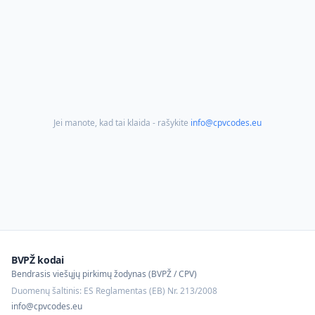
Jei manote, kad tai klaida - rašykite
info@cpvcodes.eu
BVPŽ kodai
Bendrasis viešųjų pirkimų žodynas (BVPŽ / CPV)
Duomenų šaltinis: ES Reglamentas (EB) Nr. 213/2008
info@cpvcodes.eu