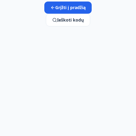
Grįžti į pradžią
Ieškoti kodų