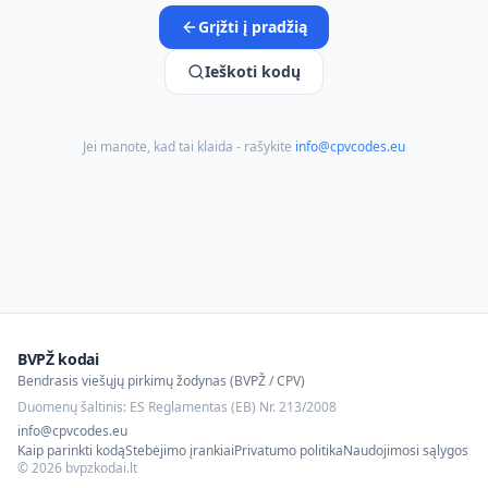
Grįžti į pradžią
Ieškoti kodų
Jei manote, kad tai klaida - rašykite
info@cpvcodes.eu
BVPŽ kodai
Bendrasis viešųjų pirkimų žodynas (BVPŽ / CPV)
Duomenų šaltinis: ES Reglamentas (EB) Nr. 213/2008
info@cpvcodes.eu
Kaip parinkti kodą
Stebėjimo įrankiai
Privatumo politika
Naudojimosi sąlygos
©
2026
bvpzkodai.lt