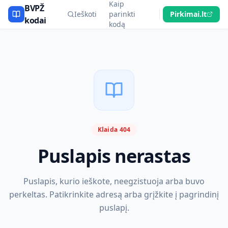
Kaip
BVPŽ
Ieškoti
parinkti
Pirkimai.lt
kodai
kodą
Klaida 404
Puslapis nerastas
Puslapis, kurio ieškote, neegzistuoja arba buvo
perkeltas. Patikrinkite adresą arba grįžkite į pagrindinį
puslapį.