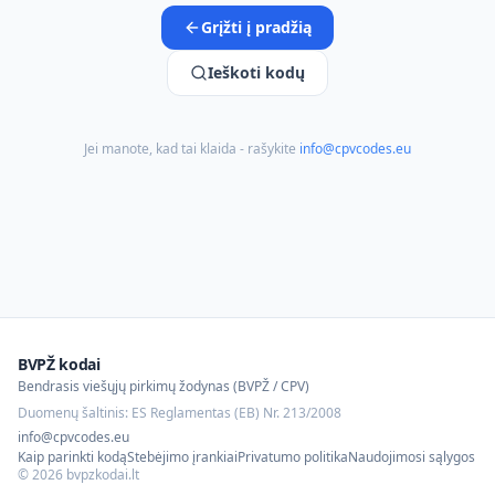
Grįžti į pradžią
Ieškoti kodų
Jei manote, kad tai klaida - rašykite
info@cpvcodes.eu
BVPŽ kodai
Bendrasis viešųjų pirkimų žodynas (BVPŽ / CPV)
Duomenų šaltinis: ES Reglamentas (EB) Nr. 213/2008
info@cpvcodes.eu
Kaip parinkti kodą
Stebėjimo įrankiai
Privatumo politika
Naudojimosi sąlygos
©
2026
bvpzkodai.lt