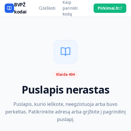
Kaip
BVPŽ
Ieškoti
parinkti
Pirkimai.lt
kodai
kodą
Klaida 404
Puslapis nerastas
Puslapis, kurio ieškote, neegzistuoja arba buvo
perkeltas. Patikrinkite adresą arba grįžkite į pagrindinį
puslapį.