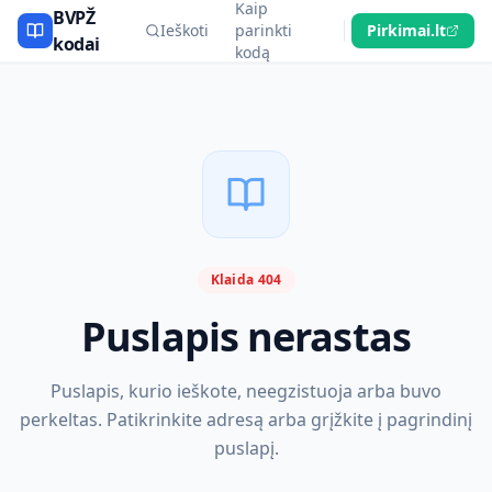
Kaip
BVPŽ
Ieškoti
parinkti
Pirkimai.lt
kodai
kodą
Klaida 404
Puslapis nerastas
Puslapis, kurio ieškote, neegzistuoja arba buvo
perkeltas. Patikrinkite adresą arba grįžkite į pagrindinį
puslapį.