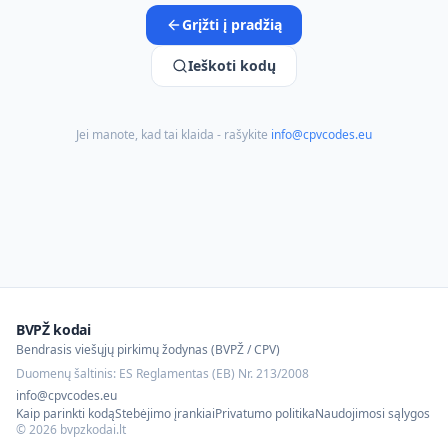
Grįžti į pradžią
Ieškoti kodų
Jei manote, kad tai klaida - rašykite
info@cpvcodes.eu
BVPŽ kodai
Bendrasis viešųjų pirkimų žodynas (BVPŽ / CPV)
Duomenų šaltinis: ES Reglamentas (EB) Nr. 213/2008
info@cpvcodes.eu
Kaip parinkti kodą
Stebėjimo įrankiai
Privatumo politika
Naudojimosi sąlygos
©
2026
bvpzkodai.lt