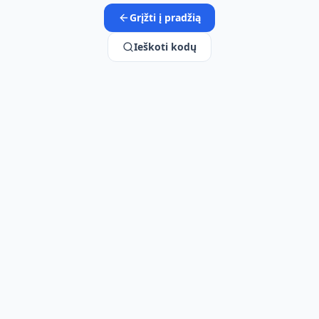
Grįžti į pradžią
Ieškoti kodų