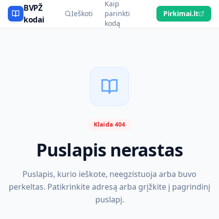
Kaip
BVPŽ
Ieškoti
parinkti
Pirkimai.lt
kodai
kodą
Klaida 404
Puslapis nerastas
Puslapis, kurio ieškote, neegzistuoja arba buvo
perkeltas. Patikrinkite adresą arba grįžkite į pagrindinį
puslapį.