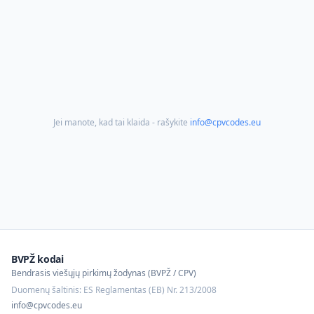
Jei manote, kad tai klaida - rašykite
info@cpvcodes.eu
BVPŽ kodai
Bendrasis viešųjų pirkimų žodynas (BVPŽ / CPV)
Duomenų šaltinis: ES Reglamentas (EB) Nr. 213/2008
info@cpvcodes.eu