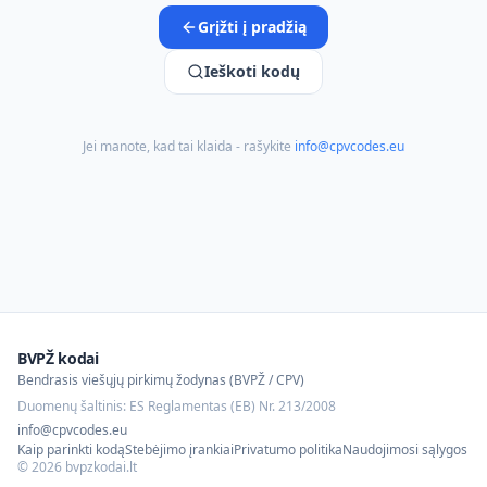
Grįžti į pradžią
Ieškoti kodų
Jei manote, kad tai klaida - rašykite
info@cpvcodes.eu
BVPŽ kodai
Bendrasis viešųjų pirkimų žodynas (BVPŽ / CPV)
Duomenų šaltinis: ES Reglamentas (EB) Nr. 213/2008
info@cpvcodes.eu
Kaip parinkti kodą
Stebėjimo įrankiai
Privatumo politika
Naudojimosi sąlygos
©
2026
bvpzkodai.lt