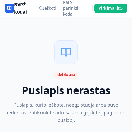
Kaip
BVPŽ
Ieškoti
parinkti
Pirkimai.lt
kodai
kodą
Klaida 404
Puslapis nerastas
Puslapis, kurio ieškote, neegzistuoja arba buvo
perkeltas. Patikrinkite adresą arba grįžkite į pagrindinį
puslapį.