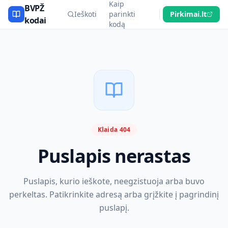
Kaip
BVPŽ
Ieškoti
parinkti
Pirkimai.lt
kodai
kodą
Klaida 404
Puslapis nerastas
Puslapis, kurio ieškote, neegzistuoja arba buvo
perkeltas. Patikrinkite adresą arba grįžkite į pagrindinį
puslapį.