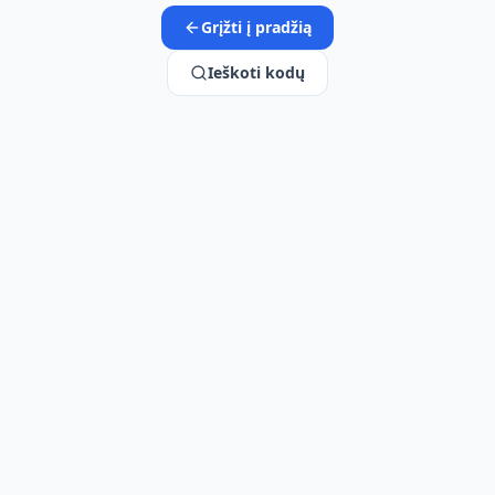
Grįžti į pradžią
Ieškoti kodų