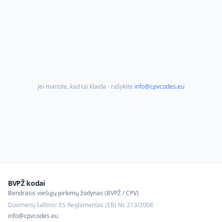
Jei manote, kad tai klaida - rašykite
info@cpvcodes.eu
BVPŽ kodai
Bendrasis viešųjų pirkimų žodynas (BVPŽ / CPV)
Duomenų šaltinis: ES Reglamentas (EB) Nr. 213/2008
info@cpvcodes.eu