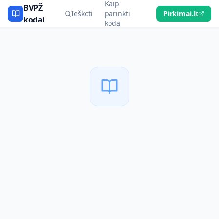
Kaip
BVPŽ
Ieškoti
parinkti
Pirkimai.lt
kodai
kodą