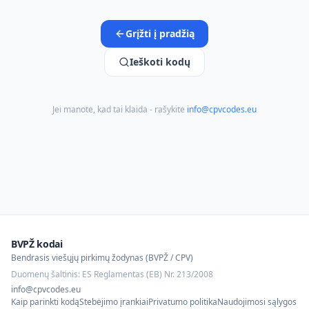
Grįžti į pradžią
Ieškoti kodų
Jei manote, kad tai klaida - rašykite
info@cpvcodes.eu
BVPŽ kodai
Bendrasis viešųjų pirkimų žodynas (BVPŽ / CPV)
Duomenų šaltinis: ES Reglamentas (EB) Nr. 213/2008
info@cpvcodes.eu
Kaip parinkti kodą
Stebėjimo įrankiai
Privatumo politika
Naudojimosi sąlygos