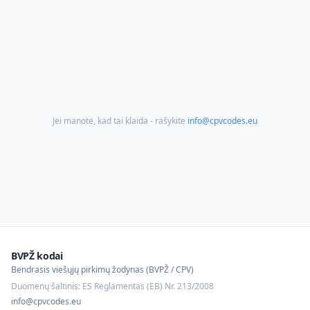
Jei manote, kad tai klaida - rašykite
info@cpvcodes.eu
BVPŽ kodai
Bendrasis viešųjų pirkimų žodynas (BVPŽ / CPV)
Duomenų šaltinis: ES Reglamentas (EB) Nr. 213/2008
info@cpvcodes.eu