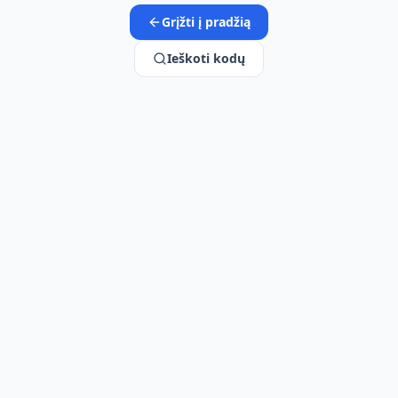
Grįžti į pradžią
Ieškoti kodų