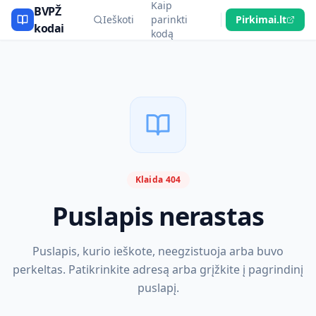
Kaip
BVPŽ
Ieškoti
parinkti
Pirkimai.lt
kodai
kodą
Klaida 404
Puslapis nerastas
Puslapis, kurio ieškote, neegzistuoja arba buvo
perkeltas. Patikrinkite adresą arba grįžkite į pagrindinį
puslapį.