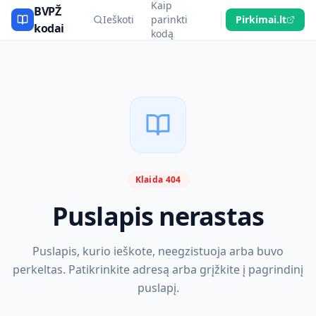
Kaip
BVPŽ
Ieškoti
parinkti
Pirkimai.lt
kodai
kodą
Klaida 404
Puslapis nerastas
Puslapis, kurio ieškote, neegzistuoja arba buvo
perkeltas. Patikrinkite adresą arba grįžkite į pagrindinį
puslapį.