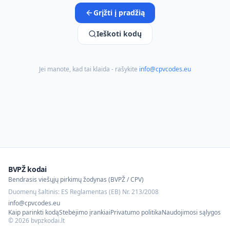
Grįžti į pradžią
Ieškoti kodų
Jei manote, kad tai klaida - rašykite
info@cpvcodes.eu
BVPŽ kodai
Bendrasis viešųjų pirkimų žodynas (BVPŽ / CPV)
Duomenų šaltinis: ES Reglamentas (EB) Nr. 213/2008
info@cpvcodes.eu
Kaip parinkti kodą
Stebėjimo įrankiai
Privatumo politika
Naudojimosi sąlygos
©
2026
bvpzkodai.lt