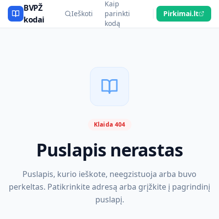
Kaip
BVPŽ
Ieškoti
parinkti
Pirkimai.lt
kodai
kodą
Klaida 404
Puslapis nerastas
Puslapis, kurio ieškote, neegzistuoja arba buvo
perkeltas. Patikrinkite adresą arba grįžkite į pagrindinį
puslapį.