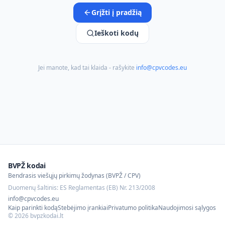
Grįžti į pradžią
Ieškoti kodų
Jei manote, kad tai klaida - rašykite
info@cpvcodes.eu
BVPŽ kodai
Bendrasis viešųjų pirkimų žodynas (BVPŽ / CPV)
Duomenų šaltinis: ES Reglamentas (EB) Nr. 213/2008
info@cpvcodes.eu
Kaip parinkti kodą
Stebėjimo įrankiai
Privatumo politika
Naudojimosi sąlygos
©
2026
bvpzkodai.lt