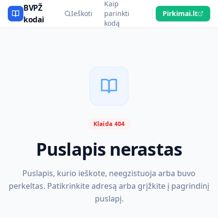
Kaip
BVPŽ
Ieškoti
parinkti
Pirkimai.lt
kodai
kodą
Klaida 404
Puslapis nerastas
Puslapis, kurio ieškote, neegzistuoja arba buvo
perkeltas. Patikrinkite adresą arba grįžkite į pagrindinį
puslapį.