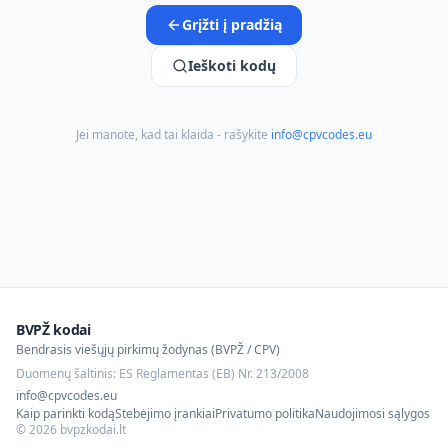
Grįžti į pradžią
Ieškoti kodų
Jei manote, kad tai klaida - rašykite
info@cpvcodes.eu
BVPŽ kodai
Bendrasis viešųjų pirkimų žodynas (BVPŽ / CPV)
Duomenų šaltinis: ES Reglamentas (EB) Nr. 213/2008
info@cpvcodes.eu
Kaip parinkti kodą
Stebėjimo įrankiai
Privatumo politika
Naudojimosi sąlygos
©
2026
bvpzkodai.lt