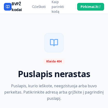
Kaip
BVPŽ
Ieškoti
parinkti
Pirkimai.lt
kodai
kodą
Klaida 404
Puslapis nerastas
Puslapis, kurio ieškote, neegzistuoja arba buvo
perkeltas. Patikrinkite adresą arba grįžkite į pagrindinį
puslapį.