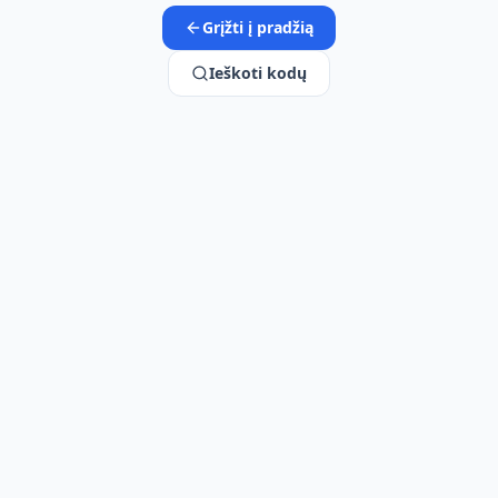
Grįžti į pradžią
Ieškoti kodų