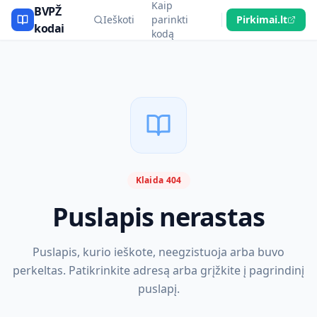
Kaip
BVPŽ
Ieškoti
parinkti
Pirkimai.lt
kodai
kodą
Klaida 404
Puslapis nerastas
Puslapis, kurio ieškote, neegzistuoja arba buvo
perkeltas. Patikrinkite adresą arba grįžkite į pagrindinį
puslapį.