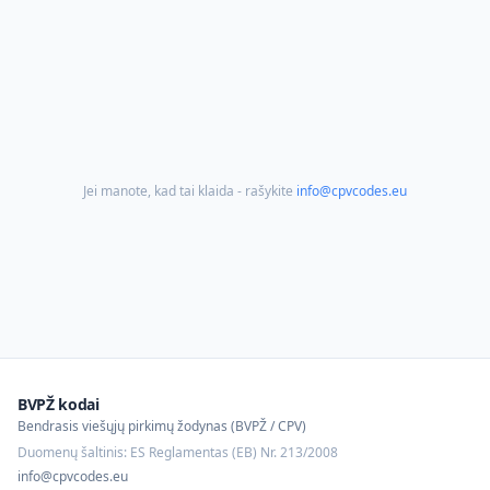
Jei manote, kad tai klaida - rašykite
info@cpvcodes.eu
BVPŽ kodai
Bendrasis viešųjų pirkimų žodynas (BVPŽ / CPV)
Duomenų šaltinis: ES Reglamentas (EB) Nr. 213/2008
info@cpvcodes.eu