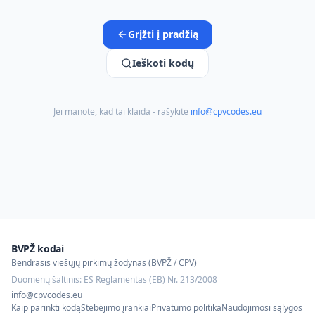
Grįžti į pradžią
Ieškoti kodų
Jei manote, kad tai klaida - rašykite
info@cpvcodes.eu
BVPŽ kodai
Bendrasis viešųjų pirkimų žodynas (BVPŽ / CPV)
Duomenų šaltinis: ES Reglamentas (EB) Nr. 213/2008
info@cpvcodes.eu
Kaip parinkti kodą
Stebėjimo įrankiai
Privatumo politika
Naudojimosi sąlygos