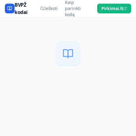
Kaip
BVPŽ
Ieškoti
parinkti
Pirkimai.lt
kodai
kodą