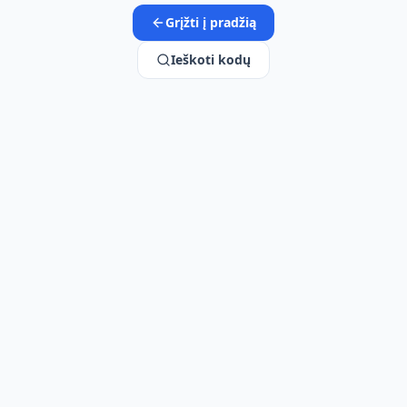
Grįžti į pradžią
Ieškoti kodų