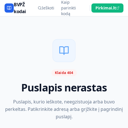
Kaip
BVPŽ
Ieškoti
parinkti
Pirkimai.lt
kodai
kodą
Klaida 404
Puslapis nerastas
Puslapis, kurio ieškote, neegzistuoja arba buvo
perkeltas. Patikrinkite adresą arba grįžkite į pagrindinį
puslapį.