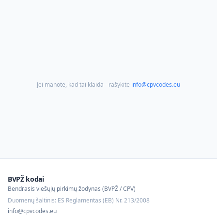
Jei manote, kad tai klaida - rašykite
info@cpvcodes.eu
BVPŽ kodai
Bendrasis viešųjų pirkimų žodynas (BVPŽ / CPV)
Duomenų šaltinis: ES Reglamentas (EB) Nr. 213/2008
info@cpvcodes.eu