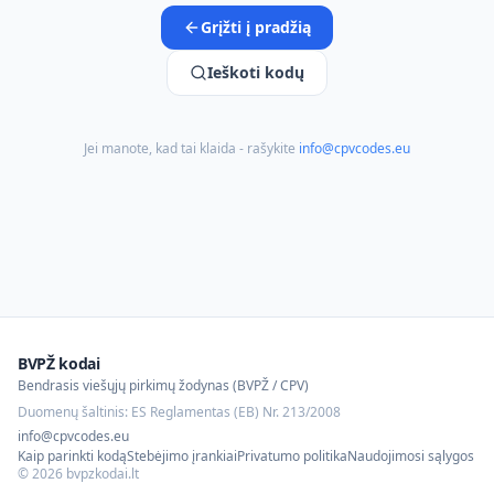
Grįžti į pradžią
Ieškoti kodų
Jei manote, kad tai klaida - rašykite
info@cpvcodes.eu
BVPŽ kodai
Bendrasis viešųjų pirkimų žodynas (BVPŽ / CPV)
Duomenų šaltinis: ES Reglamentas (EB) Nr. 213/2008
info@cpvcodes.eu
Kaip parinkti kodą
Stebėjimo įrankiai
Privatumo politika
Naudojimosi sąlygos
©
2026
bvpzkodai.lt