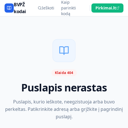
Kaip
BVPŽ
Ieškoti
parinkti
Pirkimai.lt
kodai
kodą
Klaida 404
Puslapis nerastas
Puslapis, kurio ieškote, neegzistuoja arba buvo
perkeltas. Patikrinkite adresą arba grįžkite į pagrindinį
puslapį.