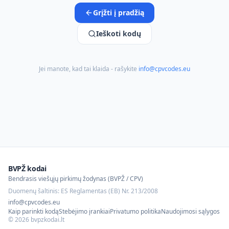
Grįžti į pradžią
Ieškoti kodų
Jei manote, kad tai klaida - rašykite
info@cpvcodes.eu
BVPŽ kodai
Bendrasis viešųjų pirkimų žodynas (BVPŽ / CPV)
Duomenų šaltinis: ES Reglamentas (EB) Nr. 213/2008
info@cpvcodes.eu
Kaip parinkti kodą
Stebėjimo įrankiai
Privatumo politika
Naudojimosi sąlygos
©
2026
bvpzkodai.lt