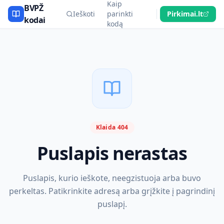
Kaip
BVPŽ
Ieškoti
parinkti
Pirkimai.lt
kodai
kodą
Klaida 404
Puslapis nerastas
Puslapis, kurio ieškote, neegzistuoja arba buvo
perkeltas. Patikrinkite adresą arba grįžkite į pagrindinį
puslapį.