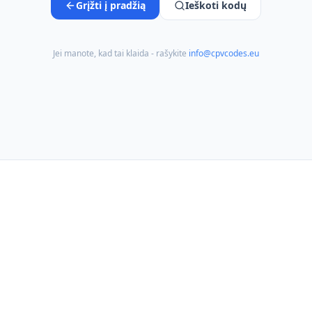
Grįžti į pradžią
Ieškoti kodų
Jei manote, kad tai klaida - rašykite
info@cpvcodes.eu