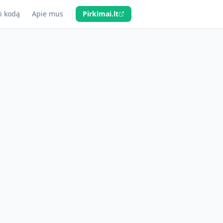
i kodą
Apie mus
Pirkimai.lt