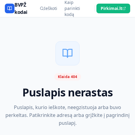
Kaip
BVPŽ
Ieškoti
parinkti
Pirkimai.lt
kodai
kodą
Klaida 404
Puslapis nerastas
Puslapis, kurio ieškote, neegzistuoja arba buvo
perkeltas. Patikrinkite adresą arba grįžkite į pagrindinį
puslapį.