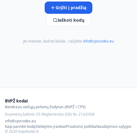
Grįžti į pradžią
Ieškoti kodų
Jei manote, kad tai klaida - rašykite
info@cpvcodes.eu
BVPŽ kodai
Bendrasis viešųjų pirkimų žodynas (BVPŽ / CPV)
Duomenų šaltinis: ES Reglamentas (EB) Nr. 213/2008
info@cpvcodes.eu
Kaip parinkti kodą
Stebėjimo įrankiai
Privatumo politika
Naudojimosi sąlygos
©
2026
bvpzkodai.lt