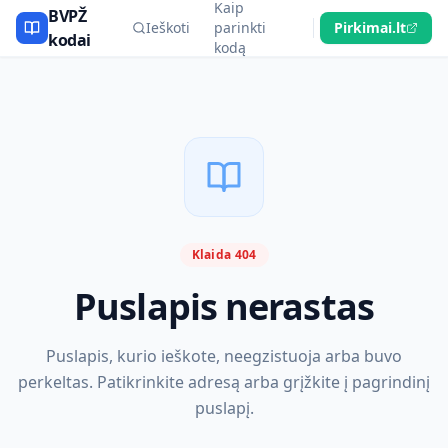
Kaip
BVPŽ
Ieškoti
parinkti
Pirkimai.lt
kodai
kodą
Klaida 404
Puslapis nerastas
Puslapis, kurio ieškote, neegzistuoja arba buvo
perkeltas. Patikrinkite adresą arba grįžkite į pagrindinį
puslapį.