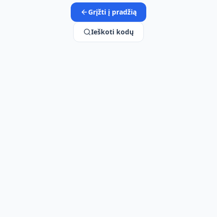
Grįžti į pradžią
Ieškoti kodų