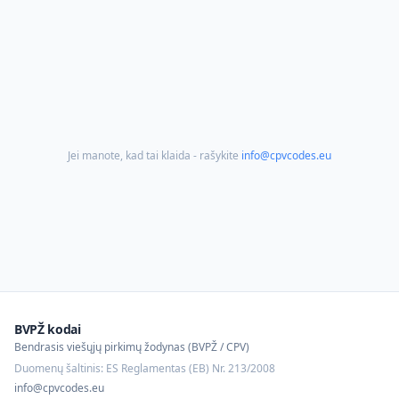
Jei manote, kad tai klaida - rašykite
info@cpvcodes.eu
BVPŽ kodai
Bendrasis viešųjų pirkimų žodynas (BVPŽ / CPV)
Duomenų šaltinis: ES Reglamentas (EB) Nr. 213/2008
info@cpvcodes.eu