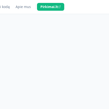
i kodą
Apie mus
Pirkimai.lt