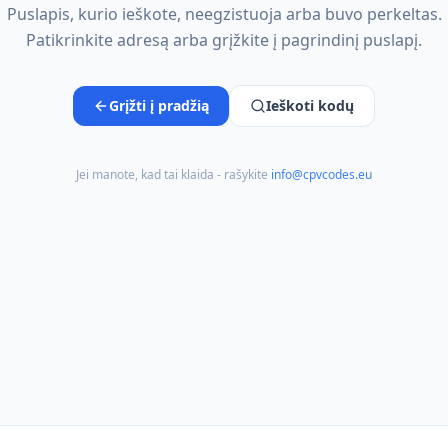
Puslapis, kurio ieškote, neegzistuoja arba buvo perkeltas.
Patikrinkite adresą arba grįžkite į pagrindinį puslapį.
Grįžti į pradžią
Ieškoti kodų
Jei manote, kad tai klaida - rašykite
info@cpvcodes.eu