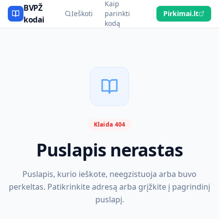
Kaip
BVPŽ
Ieškoti
parinkti
Pirkimai.lt
kodai
kodą
Klaida 404
Puslapis nerastas
Puslapis, kurio ieškote, neegzistuoja arba buvo
perkeltas. Patikrinkite adresą arba grįžkite į pagrindinį
puslapį.