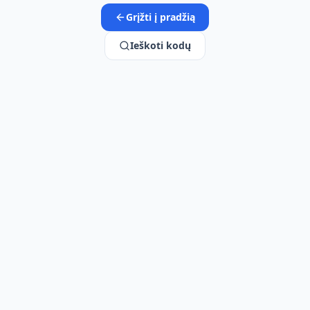
Grįžti į pradžią
Ieškoti kodų