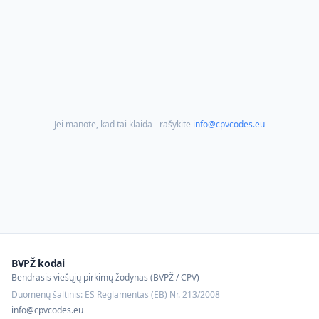
Jei manote, kad tai klaida - rašykite
info@cpvcodes.eu
BVPŽ kodai
Bendrasis viešųjų pirkimų žodynas (BVPŽ / CPV)
Duomenų šaltinis: ES Reglamentas (EB) Nr. 213/2008
info@cpvcodes.eu