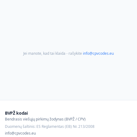
Jei manote, kad tai klaida - rašykite
info@cpvcodes.eu
BVPŽ kodai
Bendrasis viešųjų pirkimų žodynas (BVPŽ / CPV)
Duomenų šaltinis: ES Reglamentas (EB) Nr. 213/2008
info@cpvcodes.eu