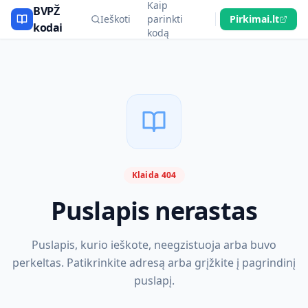
Kaip
BVPŽ
Ieškoti
parinkti
Pirkimai.lt
kodai
kodą
Klaida 404
Puslapis nerastas
Puslapis, kurio ieškote, neegzistuoja arba buvo
perkeltas. Patikrinkite adresą arba grįžkite į pagrindinį
puslapį.