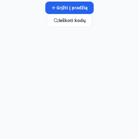
Grįžti į pradžią
Ieškoti kodų