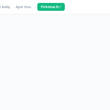
i kodą
Apie mus
Pirkimai.lt