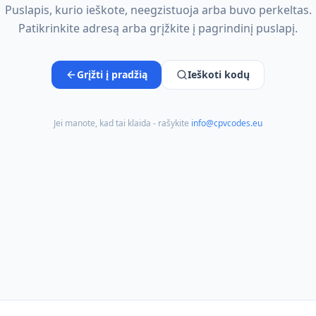
Puslapis, kurio ieškote, neegzistuoja arba buvo perkeltas.
Patikrinkite adresą arba grįžkite į pagrindinį puslapį.
Grįžti į pradžią
Ieškoti kodų
Jei manote, kad tai klaida - rašykite
info@cpvcodes.eu