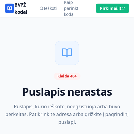
Kaip
BVPŽ
Ieškoti
parinkti
Pirkimai.lt
kodai
kodą
Klaida 404
Puslapis nerastas
Puslapis, kurio ieškote, neegzistuoja arba buvo
perkeltas. Patikrinkite adresą arba grįžkite į pagrindinį
puslapį.