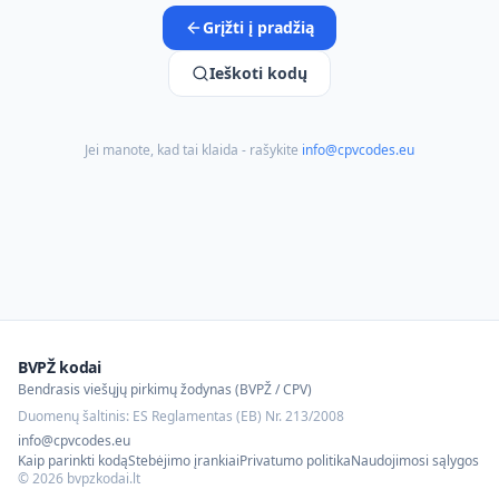
Grįžti į pradžią
Ieškoti kodų
Jei manote, kad tai klaida - rašykite
info@cpvcodes.eu
BVPŽ kodai
Bendrasis viešųjų pirkimų žodynas (BVPŽ / CPV)
Duomenų šaltinis: ES Reglamentas (EB) Nr. 213/2008
info@cpvcodes.eu
Kaip parinkti kodą
Stebėjimo įrankiai
Privatumo politika
Naudojimosi sąlygos
©
2026
bvpzkodai.lt