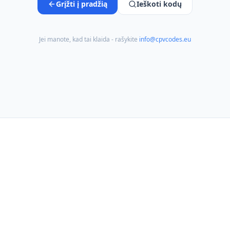
Grįžti į pradžią
Ieškoti kodų
Jei manote, kad tai klaida - rašykite
info@cpvcodes.eu