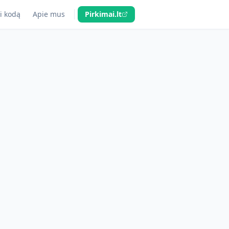
i kodą
Apie mus
Pirkimai.lt