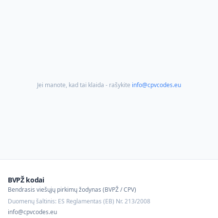
Jei manote, kad tai klaida - rašykite
info@cpvcodes.eu
BVPŽ kodai
Bendrasis viešųjų pirkimų žodynas (BVPŽ / CPV)
Duomenų šaltinis: ES Reglamentas (EB) Nr. 213/2008
info@cpvcodes.eu