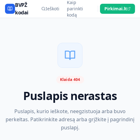
Kaip
BVPŽ
Ieškoti
parinkti
Pirkimai.lt
kodai
kodą
Klaida 404
Puslapis nerastas
Puslapis, kurio ieškote, neegzistuoja arba buvo
perkeltas. Patikrinkite adresą arba grįžkite į pagrindinį
puslapį.