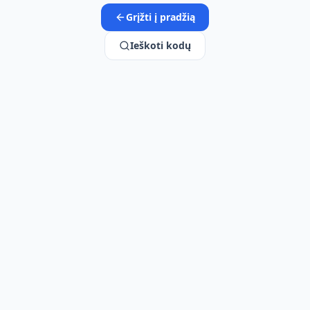
Grįžti į pradžią
Ieškoti kodų