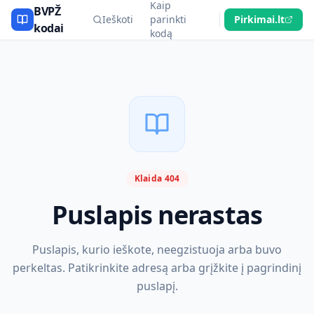
Kaip
BVPŽ
Ieškoti
parinkti
Pirkimai.lt
kodai
kodą
Klaida 404
Puslapis nerastas
Puslapis, kurio ieškote, neegzistuoja arba buvo
perkeltas. Patikrinkite adresą arba grįžkite į pagrindinį
puslapį.