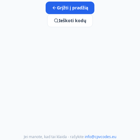
Grįžti į pradžią
Ieškoti kodų
Jei manote, kad tai klaida - rašykite
info@cpvcodes.eu