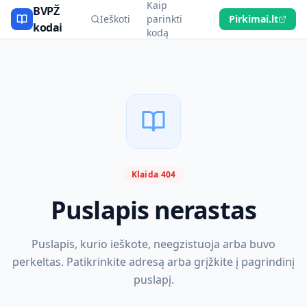
Kaip
BVPŽ
Ieškoti
parinkti
Pirkimai.lt
kodai
kodą
Klaida 404
Puslapis nerastas
Puslapis, kurio ieškote, neegzistuoja arba buvo
perkeltas. Patikrinkite adresą arba grįžkite į pagrindinį
puslapį.