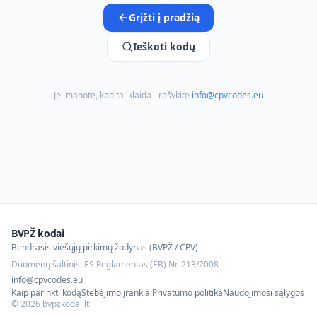
Grįžti į pradžią
Ieškoti kodų
Jei manote, kad tai klaida - rašykite
info@cpvcodes.eu
BVPŽ kodai
Bendrasis viešųjų pirkimų žodynas (BVPŽ / CPV)
Duomenų šaltinis: ES Reglamentas (EB) Nr. 213/2008
info@cpvcodes.eu
Kaip parinkti kodą
Stebėjimo įrankiai
Privatumo politika
Naudojimosi sąlygos
©
2026
bvpzkodai.lt