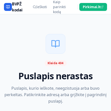
Kaip
BVPŽ
Ieškoti
parinkti
Pirkimai.lt
kodai
kodą
Klaida 404
Puslapis nerastas
Puslapis, kurio ieškote, neegzistuoja arba buvo
perkeltas. Patikrinkite adresą arba grįžkite į pagrindinį
puslapį.