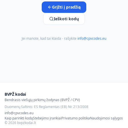
Grįžti į pradžią
Ieškoti kodų
Jei manote, kad tai klaida - rašykite
info@cpvcodes.eu
BVPŽ kodai
Bendrasis viešųjų pirkimų žodynas (BVPŽ / CPV)
Duomenų šaltinis: ES Reglamentas (EB) Nr. 213/2008
info@cpvcodes.eu
Kaip parinkti kodą
Stebėjimo įrankiai
Privatumo politika
Naudojimosi sąlygos
©
2026
bvpzkodai.lt