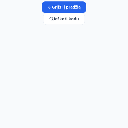
Grįžti į pradžią
Ieškoti kodų