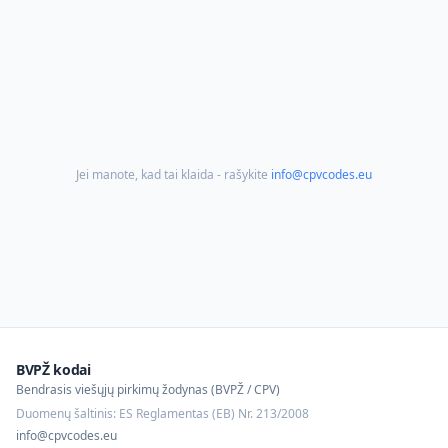
Jei manote, kad tai klaida - rašykite
info@cpvcodes.eu
BVPŽ kodai
Bendrasis viešųjų pirkimų žodynas (BVPŽ / CPV)
Duomenų šaltinis: ES Reglamentas (EB) Nr. 213/2008
info@cpvcodes.eu