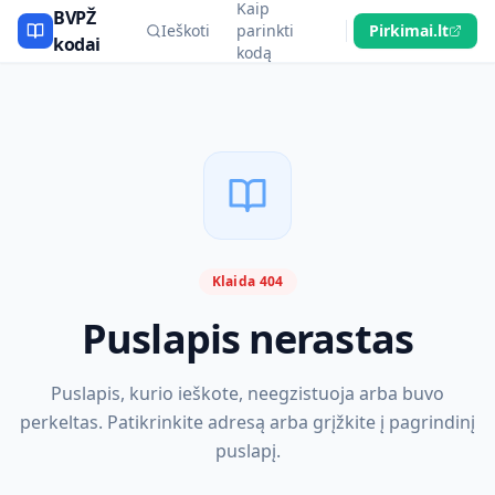
Kaip
BVPŽ
Ieškoti
parinkti
Pirkimai.lt
kodai
kodą
Klaida 404
Puslapis nerastas
Puslapis, kurio ieškote, neegzistuoja arba buvo
perkeltas. Patikrinkite adresą arba grįžkite į pagrindinį
puslapį.