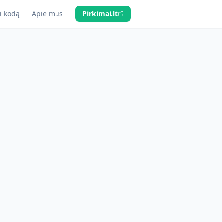
i kodą
Apie mus
Pirkimai.lt