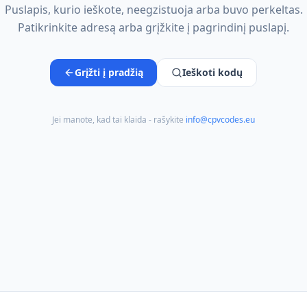
Puslapis, kurio ieškote, neegzistuoja arba buvo perkeltas.
Patikrinkite adresą arba grįžkite į pagrindinį puslapį.
Grįžti į pradžią
Ieškoti kodų
Jei manote, kad tai klaida - rašykite
info@cpvcodes.eu