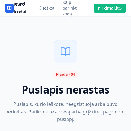
Kaip
BVPŽ
Ieškoti
parinkti
Pirkimai.lt
kodai
kodą
Klaida 404
Puslapis nerastas
Puslapis, kurio ieškote, neegzistuoja arba buvo
perkeltas. Patikrinkite adresą arba grįžkite į pagrindinį
puslapį.