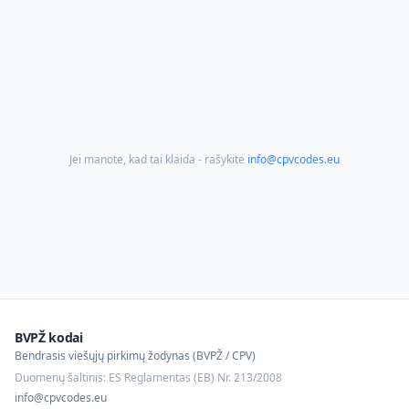
Jei manote, kad tai klaida - rašykite
info@cpvcodes.eu
BVPŽ kodai
Bendrasis viešųjų pirkimų žodynas (BVPŽ / CPV)
Duomenų šaltinis: ES Reglamentas (EB) Nr. 213/2008
info@cpvcodes.eu