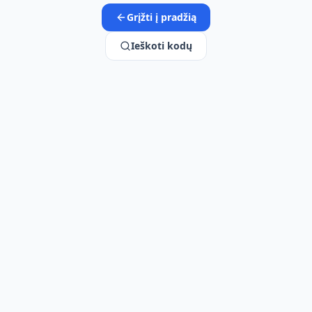
Grįžti į pradžią
Ieškoti kodų