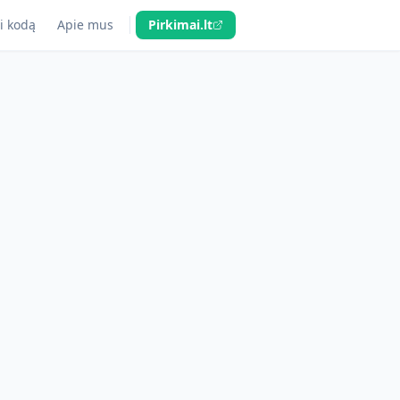
i kodą
Apie mus
Pirkimai.lt