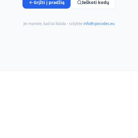
Grįžti į pradžią
Ieškoti kodų
Jei manote, kad tai klaida - rašykite
info@cpvcodes.eu