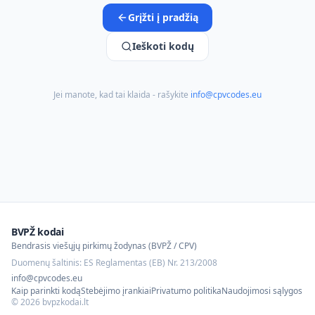
Grįžti į pradžią
Ieškoti kodų
Jei manote, kad tai klaida - rašykite
info@cpvcodes.eu
BVPŽ kodai
Bendrasis viešųjų pirkimų žodynas (BVPŽ / CPV)
Duomenų šaltinis: ES Reglamentas (EB) Nr. 213/2008
info@cpvcodes.eu
Kaip parinkti kodą
Stebėjimo įrankiai
Privatumo politika
Naudojimosi sąlygos
©
2026
bvpzkodai.lt