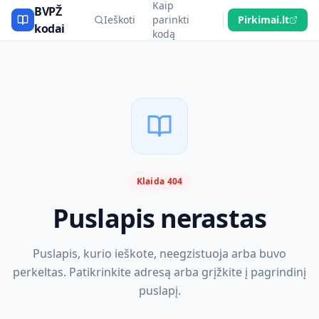
Kaip
BVPŽ
Ieškoti
parinkti
Pirkimai.lt
kodai
kodą
Klaida 404
Puslapis nerastas
Puslapis, kurio ieškote, neegzistuoja arba buvo
perkeltas. Patikrinkite adresą arba grįžkite į pagrindinį
puslapį.