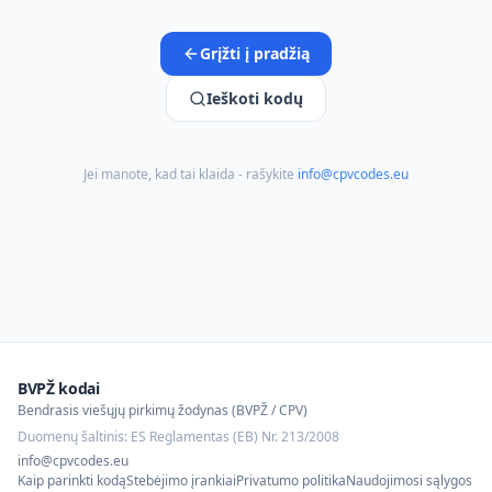
Grįžti į pradžią
Ieškoti kodų
Jei manote, kad tai klaida - rašykite
info@cpvcodes.eu
BVPŽ kodai
Bendrasis viešųjų pirkimų žodynas (BVPŽ / CPV)
Duomenų šaltinis: ES Reglamentas (EB) Nr. 213/2008
info@cpvcodes.eu
Kaip parinkti kodą
Stebėjimo įrankiai
Privatumo politika
Naudojimosi sąlygos