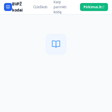
Kaip
BVPŽ
Ieškoti
parinkti
Pirkimai.lt
kodai
kodą